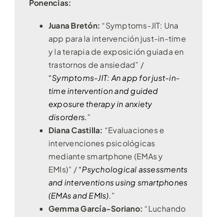
Ponencias:
Juana Bretón:
“Symptoms-JIT: Una
app para la intervención just-in-time
y la terapia de exposición guiada en
trastornos de ansiedad” /
“Symptoms-JIT: An app for just-in-
time intervention and guided
exposure therapy in anxiety
disorders.
”
Diana Castilla:
“Evaluaciones e
intervenciones psicológicas
mediante smartphone (EMAs y
EMIs)” /
“Psychological assessments
and interventions using smartphones
(EMAs and EMIs).
”
Gemma García-Soriano:
“Luchando